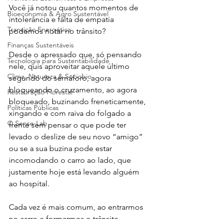
Você já notou quantos momentos de 
Bioeconomia & Agro Sustentável
intolerância e falta de empatia 
Transição Energética
podemos notar no trânsito?
Finanças Sustentáveis
Desde o apressado que, só pensando 
Tecnologia para Sustentabilidade
nele, quis aproveitar aquele último 
Clima, Natureza & Sociobio
segundo do semáforo, agora 
bloqueando o cruzamento, ao agora 
Restauração Florestal
bloqueado, buzinando freneticamente, 
Políticas Públicas
xingando e com raiva do folgado a 
O Sense-Lab
frente sem pensar o que pode ter 
levado o deslize de seu novo “amigo” 
ou se a sua buzina pode estar 
incomodando o carro ao lado, que 
justamente hoje está levando alguém 
ao hospital.
Cada vez é mais comum, ao entrarmos 
no carro e formarmos o trânsito, 