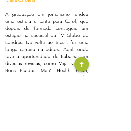
Maria Carolina
A graduação em jornalismo rendeu 
uma estreia e tanto para Carol, que 
depois de formada conseguiu um 
estágio na sucursal da TV Globo de 
Londres. De volta ao Brasil, fez uma 
longa carreira na editora Abril, onde 
teve a oportunidade de trabalhar em 
diversas revistas, como Veja, Claudia, 
Bons Fluidos, Men’s Health, Estilo, 
Nova, Boa Forma entre outras. Mas foi 
sua paixão por pessoas e pela África 
que a levou a fazer pós-graduação em 
Gestão Social e especialização no 
Continente Africano, além de 
mergulhar nesse mundo através de 
voluntariados e viagens nada 
convencionais, como uma temporada 