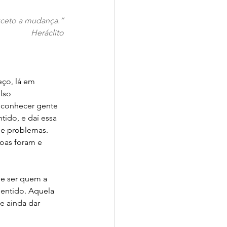
ceto a mudança.”
Heráclito
ço, lá em 
lso 
 conhecer gente 
tido, e daí essa 
de problemas. 
soas foram e 
De ser quem a 
sentido. Aquela 
e ainda dar 