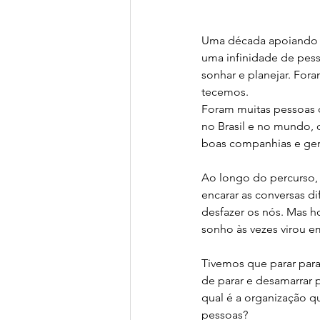
Uma década apoiando or
uma infinidade de pesso
sonhar e planejar. For
tecemos.  
Foram muitas pessoas q
no Brasil e no mundo, 
boas companhias e gero
Ao longo do percurso, 
encarar as conversas dif
desfazer os nós. Mas 
sonho às vezes virou e
Tivemos que parar para 
de parar e desamarrar p
qual é a organização qu
pessoas?