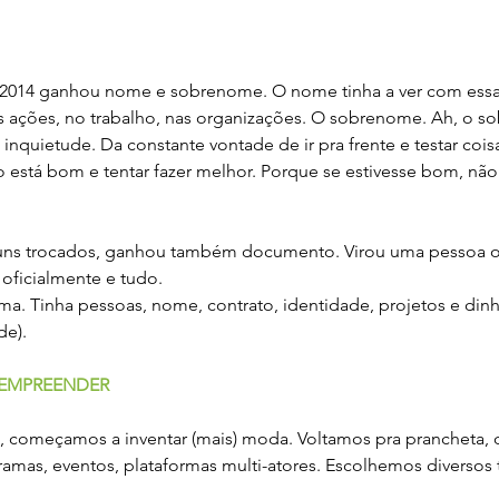
e 2014 ganhou nome e sobrenome. O nome tinha a ver com essa
s ações, no trabalho, nas organizações. O sobrenome. Ah, o 
inquietude. Da constante vontade de ir pra frente e testar cois
 está bom e tentar fazer melhor. Porque se estivesse bom, não 
uns trocados, ganhou também documento. Virou uma pessoa o
o oficialmente e tudo.
a. Tinha pessoas, nome, contrato, identidade, projetos e din
de). 
E EMPREENDER
, começamos a inventar (mais) moda. Voltamos pra prancheta,
ramas, eventos, plataformas multi-atores. Escolhemos diversos