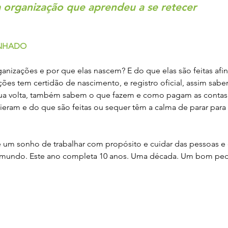
 organização que aprendeu a se retecer
nanças Sustentáveis
Tecnologia para Sustentabilid
ANHADO
Restauração Florestal
Políticas Públicas
O 
nizações e por que elas nascem? E do que elas são feitas afin
ções tem certidão de nascimento, e registro oficial, assim sa
ua volta, também sabem o que fazem e como pagam as contas.
eram e do que são feitas ou sequer têm a calma de parar para s
 um sonho de trabalhar com propósito e cuidar das pessoas e 
 mundo. Este ano completa 10 anos. Uma década. Um bom ped