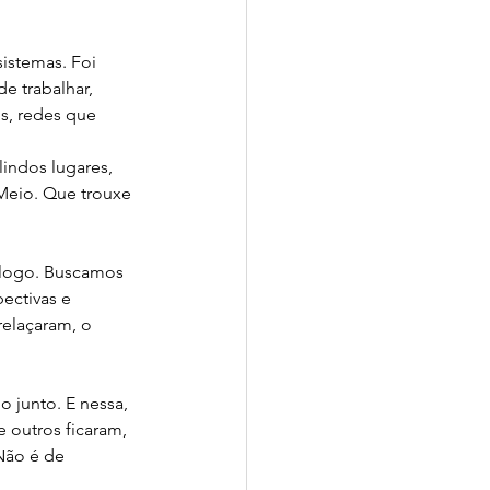
istemas. Foi 
e trabalhar, 
s, redes que 
indos lugares, 
Meio. Que trouxe 
álogo. Buscamos 
pectivas e 
elaçaram, o 
o junto. E nessa, 
 outros ficaram, 
Não é de 