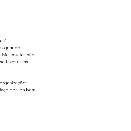
ade
Sense-Lab
al? 
bem quando 
 Mas muitas não 
e fazer essas 
organizações 
aço de vida bem 