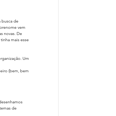
 busca de 
sobrenome vem 
as novas. De 
tinha mais esse 
rganização. Um 
heiro (bem, bem 
 desenhamos 
 temas de 