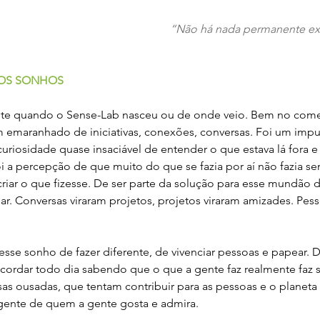
“Não há nada permanente ex
 OS SONHOS
nte quando o Sense-Lab nasceu ou de onde veio. Bem no come
 emaranhado de iniciativas, conexões, conversas. Foi um impu
iosidade quase insaciável de entender o que estava lá fora e
i a percepção de que muito do que se fazia por aí não fazia sen
criar o que fizesse. De ser parte da solução para esse mundão 
ar. Conversas viraram projetos, projetos viraram amizades. Pes
sse sonho de fazer diferente, de vivenciar pessoas e papear. 
acordar todo dia sabendo que o que a gente faz realmente faz 
as ousadas, que tentam contribuir para as pessoas e o planeta 
 gente de quem a gente gosta e admira. 