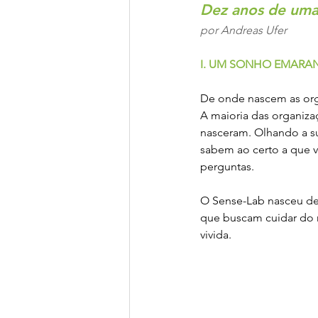
Dez anos de uma
Transição Energética
Fi
por Andreas Ufer
I. UM SONHO EMAR
Clima, Natureza & Sociobio
De onde nascem as orga
A maioria das organiza
nasceram. Olhando a s
sabem ao certo a que vi
perguntas.
O Sense-Lab nasceu de
que buscam cuidar do
vivida. 