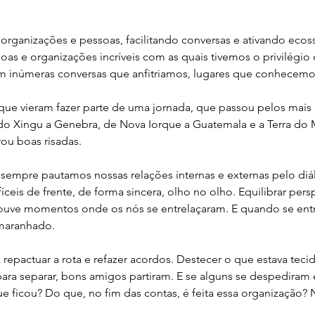
ganizações e pessoas, facilitando conversas e ativando ecoss
as e organizações incríveis com as quais tivemos o privilégio d
am inúmeras conversas que anfitriamos, lugares que conhecemo
ue vieram fazer parte de uma jornada, que passou pelos mais l
do Xingu a Genebra, de Nova Iorque a Guatemala e a Terra do 
u boas risadas. 
sempre pautamos nossas relações internas e externas pelo di
íceis de frente, de forma sincera, olho no olho. Equilibrar pers
houve momentos onde os nós se entrelaçaram. E quando se entr
maranhado.  
repactuar a rota e refazer acordos. Destecer o que estava tecid
ara separar, bons amigos partiram. E se alguns se despediram e
e ficou? Do que, no fim das contas, é feita essa organização? 