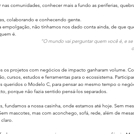
nas comunidades, conhecer mais a fundo as periferias, quebr
s, colaborando e conhecendo gente. 
a empolgação, não tínhamos nos dado conta ainda, de que qu
em é.       
”O mundo vai perguntar quem você é, e se 
o
es os projetos com negócios de impacto ganharam volume. Co
o, cursos, estudos e ferramentas para o ecossistema. Participa
s queridos o Modelo C, para pensar ao mesmo tempo o negóc
o, porque não fazia sentido pensá-los separados.
, fundamos a nossa casinha, onde estamos até hoje. Sem mesa
 Sem mascotes, mas com aconchego, sofá, rede, além de mesas
claro.  