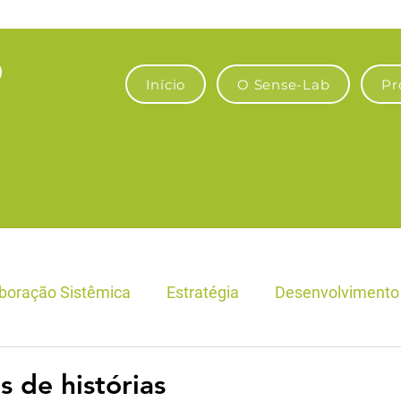
Início
O Sense-Lab
Pr
boração Sistêmica
Estratégia
Desenvolvimento 
Fronteiras Econômicas e Empresas
Bioeconomia & A
s de histórias