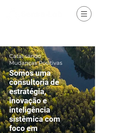
Catalisando
Mudanças Positivas
Somos uma
consultoria de
estratégia,
inovação e
inteligência
sistêmica com
foco em