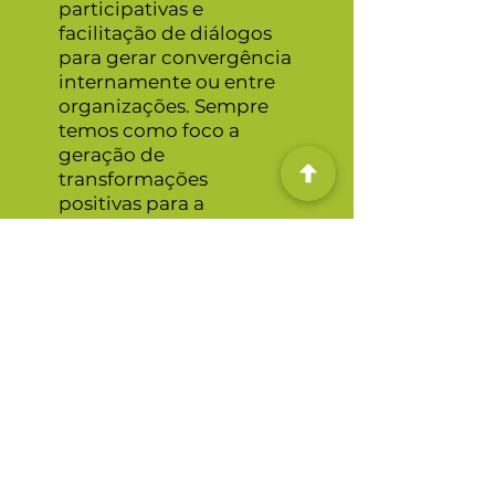
participativas e
facilitação de diálogos
para gerar convergência
internamente ou entre
organizações. Sempre
temos como foco a
geração de
transformações
positivas para a
sociedade e o planeta.
Conheça mais sobre os
nossos serviços e
entre
em contato
para
explorar oportunidades
de desenvolvimento de
projetos com o Sense-
Lab!
Ir para Processos e Serviços