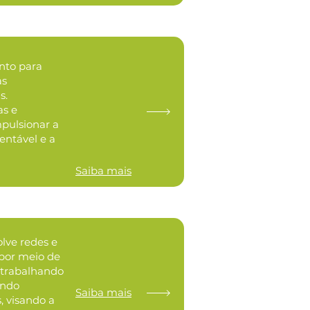
to para
as
s.
s e
pulsionar a
entável e a
Saiba mais
lve redes e
 por meio de
, trabalhando
ando
Saiba mais
, visando a