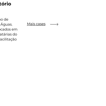
tório
no de
Mais cases
 Águas.
focados em
atárias do
acilitação