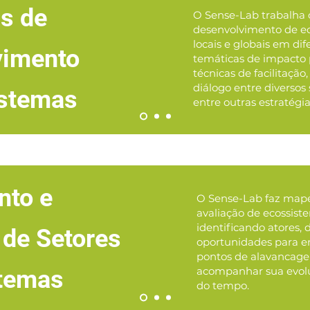
as de
O Sense-Lab trabalha 
desenvolvimento de e
locais e globais em dif
vimento
temáticas de impacto 
técnicas de facilitaçã
diálogo entre diversos
istemas
entre outras estratégia
to e
O Sense-Lab faz map
avaliação de ecossist
identificando atores, 
 de Setores
oportunidades para e
pontos de alavancage
acompanhar sua evol
stemas
do tempo.