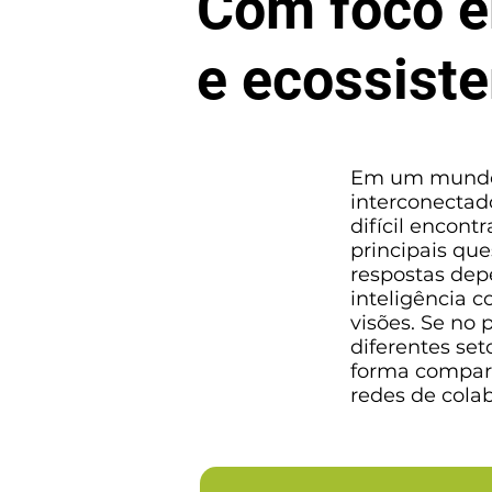
Com foco e
e ecossist
Em um mundo 
interconectad
difícil encont
principais que
respostas dep
inteligência c
visões. Se no
diferentes set
forma compar
redes de cola