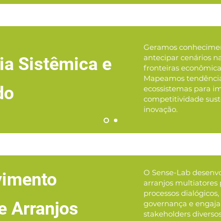
Geramos conhecimen
antecipar cenários n
ia Sistêmica e
fronteiras econômica
Mapeamos tendência
do
ecossistemas para im
competitividade sust
inovação.
O Sense-Lab desenvo
vimento
arranjos multiatores
processos dialógicos
e Arranjos
governança e engaj
stakeholders diversos