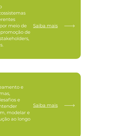
o
cossistemas
erentes
por meio de
Saiba mais
o, promoção de
 stakeholders,
s.
eamento e
emas,
desafios e
Saiba mais
ntender
m, modelar e
ução ao longo