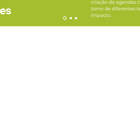
criação de agendas 
res
torno de diferentes 
impacto.