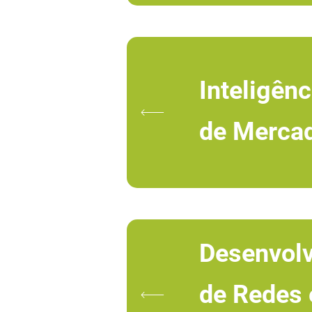
Inteligênc
de Merca
Desenvol
de Redes 