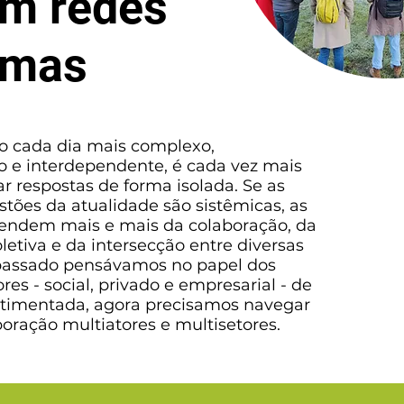
m redes
emas
cada dia mais complexo,
o e interdependente, é cada vez mais
rar respostas de forma isolada. Se as
stões da atualidade são sistêmicas, as
endem mais e mais da colaboração, da
oletiva e da intersecção entre diversas
 passado pensávamos no papel dos
ores - social, privado e empresarial - de
timentada, agora precisamos navegar
boração multiatores e multisetores.