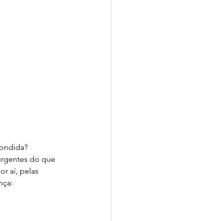
pondida?
urgentes do que 
r aí, pelas 
nça: