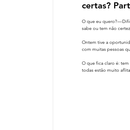
certas? Part
Transição Energética
Fi
O que eu quero? — Difí
sabe ou tem não certe
Clima, Natureza & Sociobio
Ontem tive a oportunida
com muitas pessoas que
O que fica claro é: te
todas estão muito afli