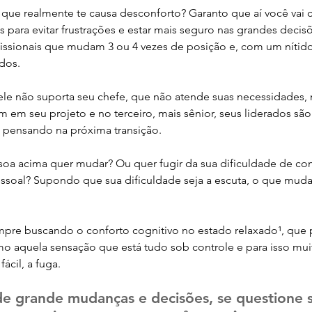
ue realmente te causa desconforto? Garanto que aí você vai 
s para evitar frustrações e estar mais seguro nas grandes decis
fissionais que mudam 3 ou 4 vezes de posição e, com um nítido
ados.
le não suporta seu chefe, que não atende suas necessidades,
m em seu projeto e no terceiro, mais sênior, seus liderados sã
á pensando na próxima transição.
oa acima quer mudar? Ou quer fugir da sua dificuldade de co
ssoal? Supondo que sua dificuldade seja a escuta, o que muda
mpre buscando o conforto cognitivo no estado relaxado¹, que
o aquela sensação que está tudo sob controle e para isso muit
ácil, a fuga.
 de grande mudanças e decisões, se questione 