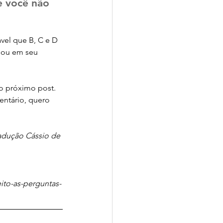
 você não 
vel que B, C e D 
 ou em seu 
no próximo post.
entário, quero 
adução Cássio de 
to-as-perguntas-