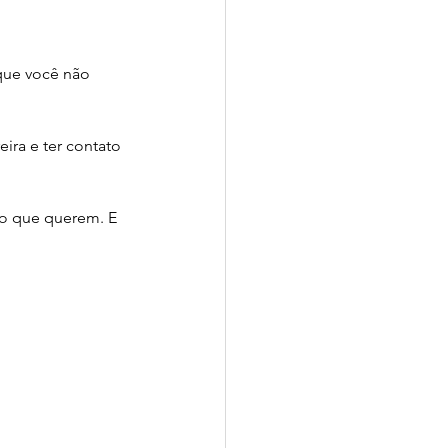
ade
que você não 
Sense-Lab
ira e ter contato 
 o que querem. E 