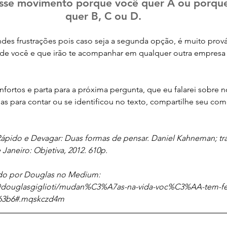
esse movimento porque você quer A ou porque
quer B, C ou D.
ndes frustrações pois caso seja a segunda opção, é muito prová
de você e que irão te acompanhar em qualquer outra empresa
nfortos e parta para a próxima pergunta, que eu falarei sobre 
as para contar ou se identificou no texto, compartilhe seu com
pido e Devagar: Duas formas de pensar. Daniel Kahneman; tr
 Janeiro: Objetiva, 2012. 610p.
do por Douglas no Medium: 
douglasgiglioti/mudan%C3%A7as-na-vida-voc%C3%AA-tem-fei
b363b6#.mqskczd4m