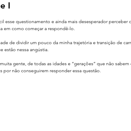
e I
nanças Sustentáveis
Tecnologia para Sustentabilid
cil esse questionamento e ainda mais desesperador perceber 
za em como começar a respondê-lo.
Restauração Florestal
Políticas Públicas
O 
de de dividir um pouco da minha trajetória e transição de carre
 estão nessa angústia.
m muita gente, de todas as idades e “gerações” que não sabem
tas por não conseguirem responder essa questão.