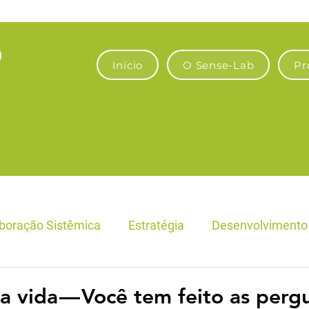
Início
O Sense-Lab
Pr
boração Sistêmica
Estratégia
Desenvolvimento 
Fronteiras Econômicas e Empresas
Bioeconomia & A
 vida — Você tem feito as perg