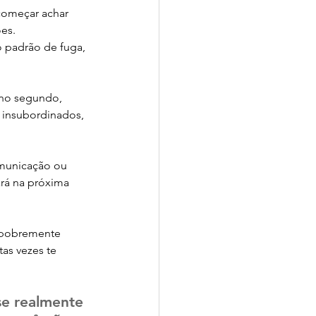
começar achar 
ões.
 padrão de fuga, 
 no segundo, 
o insubordinados, 
municação ou 
rá na próxima 
 pobremente 
as vezes te 
se realmente 