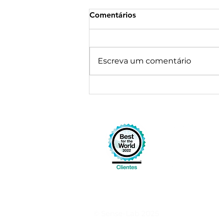
Comentários
Escreva um comentário
Organizações que
aprendem: A visão de Peter
Senge e os processos de
aprendizagem
organizacional.
© Sense-Lab 2025