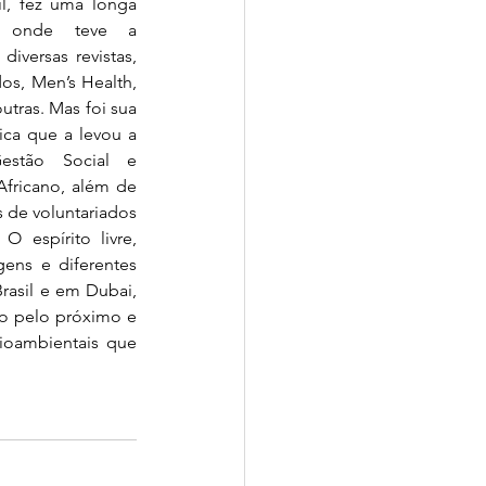
l, fez uma longa 
l, onde teve a 
iversas revistas, 
os, Men’s Health, 
tras. Mas foi sua 
ca que a levou a 
estão Social e 
fricano, além de 
de voluntariados 
espírito livre, 
ens e diferentes 
rasil e em Dubai, 
ão pelo próximo e 
ioambientais que 