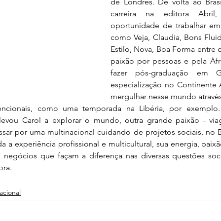
de Londres. De volta ao Brasi
carreira na editora Abri
oportunidade de trabalhar em d
como Veja, Claudia, Bons Fluid
Estilo, Nova, Boa Forma entre ou
paixão por pessoas e pela Áfri
fazer pós-graduação em G
especialização no Continente A
mergulhar nesse mundo através 
ncionais, como uma temporada na Libéria, por exemplo. O 
 levou Carol a explorar o mundo, outra grande paixão - viag
ssar por uma multinacional cuidando de projetos sociais, no B
a a experiência profissional e multicultural, sua energia, paix
m negócios que façam a diferença nas diversas questões soc
ora.
acional