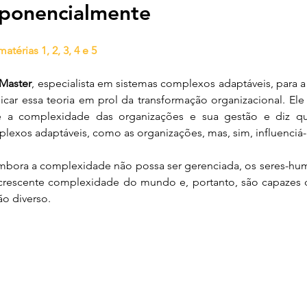
ponencialmente
nanças Sustentáveis
Tecnologia para Sustentabilid
 matérias 
1
, 
2
, 
3
, 
4
 e 
5
Restauração Florestal
Políticas Públicas
O 
Master
, especialista em sistemas complexos adaptáveis, para a r
ar essa teoria em prol da transformação organizacional. Ele 
re a complexidade das organizações e sua gestão e diz 
plexos adaptáveis, como as organizações, mas, sim, influenciá-
embora a complexidade não possa ser gerenciada, os seres-hu
rescente complexidade do mundo e, portanto, são capazes d
ão diverso.