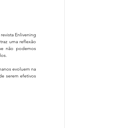
ade
Sense-Lab
evista Enlivening 
traz uma reflexão 
que não podemos 
los.
manos evoluem na 
e serem efetivos 