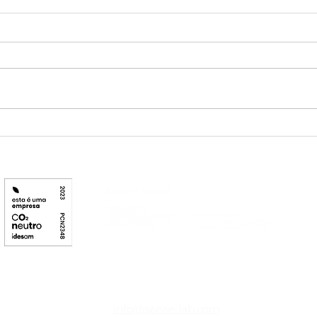
Relação entre identidade
Sens
institucional e modelos de
Soci
financiamento para OSCs
uma 
orga
info@sense-lab.com