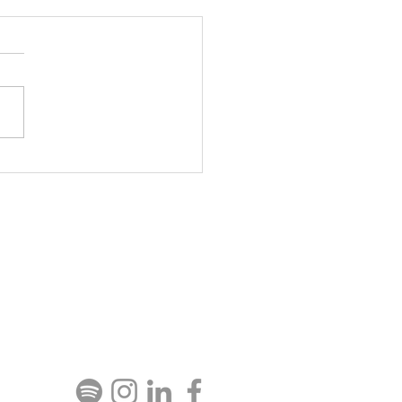
e-Lab e Instituto
oambiental – cocriando
nova estrutura
nizacional