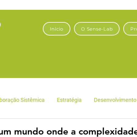
Início
O Sense-Lab
Pr
boração Sistêmica
Estratégia
Desenvolvimento 
Fronteiras Econômicas e Empresas
Bioeconomia & A
um mundo onde a complexidad