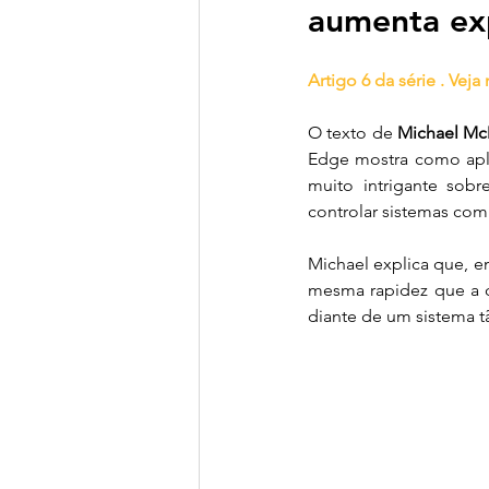
aumenta ex
Transição Energética
Fi
Artigo 6 da série . Veja
Clima, Natureza & Sociobio
O texto de 
Michael Mc
Edge mostra como aplic
muito intrigante sob
controlar sistemas com
Michael explica que, 
mesma rapidez que a c
diante de um sistema t