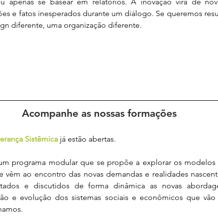
ou apenas se basear em relatórios. A inovação virá de nov
ões e fatos inesperados durante um diálogo. Se queremos resul
n diferente, uma organização diferente.
Acompanhe as nossas formações
derança Sistêmica
 já estão abertas.
 um programa modular que se propõe a explorar os modelos o
e vêm ao encontro das novas demandas e realidades nascent
ados e discutidos de forma dinâmica as novas abordagen
o e evolução dos sistemas sociais e econômicos que vão r
hamos.