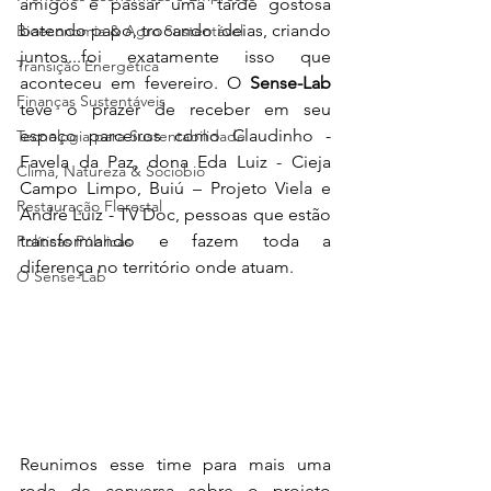
amigos e passar uma tarde gostosa 
batendo papo, trocando ideias, criando 
Bioeconomia & Agro Sustentável
juntos...foi exatamente isso que 
Transição Energética
aconteceu em fevereiro. O 
Sense-Lab
Finanças Sustentáveis
teve o prazer de receber em seu 
espaço parceiros como Claudinho - 
Tecnologia para Sustentabilidade
Favela da Paz, dona Eda Luiz - Cieja 
Clima, Natureza & Sociobio
Campo Limpo, Buiú – Projeto Viela e 
Restauração Florestal
André Luiz - TV Doc, pessoas que estão 
transformando e fazem toda a 
Políticas Públicas
diferença no território onde atuam.
O Sense-Lab
Reunimos esse time para mais uma 
roda de conversa sobre o projeto 