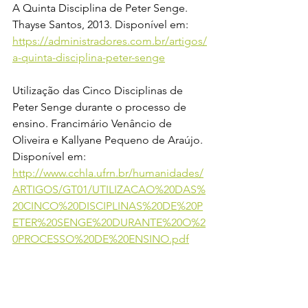
A Quinta Disciplina de Peter Senge. 
Thayse Santos, 2013. Disponível em: 
https://administradores.com.br/artigos/
a-quinta-disciplina-peter-senge
Utilização das Cinco Disciplinas de 
Peter Senge durante o processo de 
ensino. Francimário Venâncio de 
Oliveira e Kallyane Pequeno de Araújo. 
Disponível em: 
http://www.cchla.ufrn.br/humanidades/
ARTIGOS/GT01/UTILIZACAO%20DAS%
20CINCO%20DISCIPLINAS%20DE%20P
ETER%20SENGE%20DURANTE%20O%2
0PROCESSO%20DE%20ENSINO.pdf