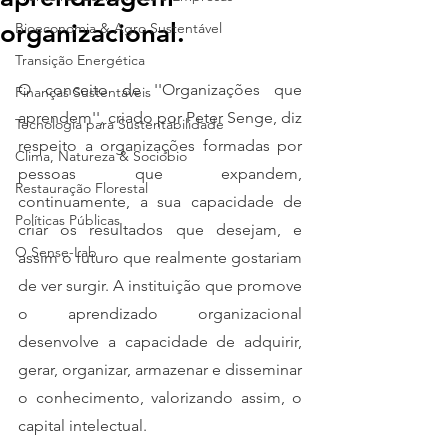
organizacional.
Bioeconomia & Agro Sustentável
Transição Energética
O conceito de ''Organizações que 
Finanças Sustentáveis
aprendem'', criado por Peter Senge, diz 
Tecnologia para Sustentabilidade
respeito a organizações formadas por 
Clima, Natureza & Sociobio
pessoas que expandem, 
Restauração Florestal
continuamente, a sua capacidade de 
Políticas Públicas
criar os resultados que desejam, e 
O Sense-Lab
assim o futuro que realmente gostariam 
de ver surgir. A instituição que promove 
o aprendizado organizacional 
desenvolve a capacidade de adquirir, 
gerar, organizar, armazenar e disseminar 
o conhecimento, valorizando assim, o 
capital intelectual.