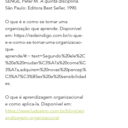
SENGE, Peter M. 
A quinta disciplina
. 
São Paulo: Editora Best Seller, 1990.
O que é e como se tornar uma 
organização que aprende. Disponível 
em: https://redeindigo.com.br/o-que-
e-e-como-se-tornar-uma-organizacao-
que-
aprende/#:~:text=Segundo%20ele%2C
%20a%20mudan%C3%A7a%20come%C
3%A7a,adquirem%20novas%20percep%
C3%A7%C3%B5es%20e%20sensibilidad
es.
O que é aprendizagem organizacional 
e como aplica-la. Disponível em: 
https://www.ludospro.com.br/blog/apr
endizagem-organizacional