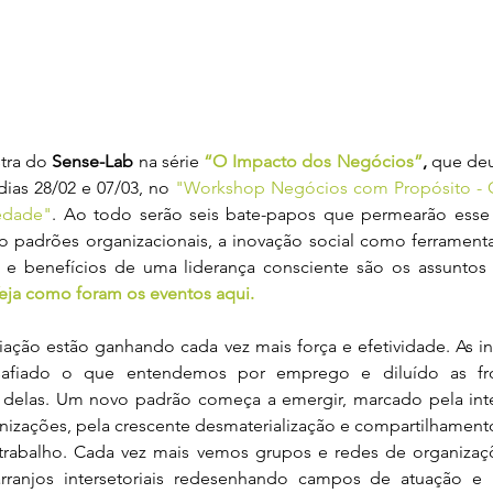
stra do 
Sense-Lab
 na série 
“O Impacto dos Negócios”
,
 que deu
dias 28/02 e 07/03, no 
"Workshop Negócios com Propósito - C
iedade"
. Ao todo serão seis bate-papos que permearão esse
o padrões organizacionais, a inovação social como ferramenta
 e benefícios de uma liderança consciente são os assuntos
eja como foram os eventos aqui.
ação estão ganhando cada vez mais força e efetividade. As in
safiado o que entendemos por emprego e diluído as fron
 delas. Um novo padrão começa a emergir, marcado pela inter
anizações, pela crescente desmaterialização e compartilhament
trabalho. Cada vez mais vemos grupos e redes de organizaçõ
ranjos intersetoriais redesenhando campos de atuação e 