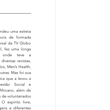
ndeu uma estreia 
pois de formada 
rsal da TV Globo 
l, fez uma longa 
l, onde teve a 
iversas revistas, 
os, Men’s Health, 
tras. Mas foi sua 
ca que a levou a 
estão Social e 
fricano, além de 
de voluntariados 
espírito livre, 
ens e diferentes 