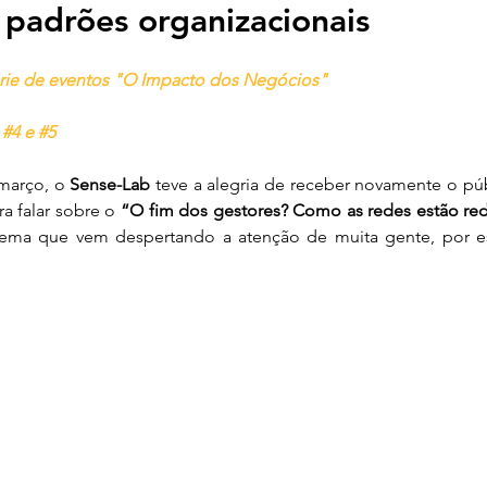
 padrões organizacionais
nanças Sustentáveis
Tecnologia para Sustentabilid
érie de eventos "O Impacto dos Negócios"
Restauração Florestal
Políticas Públicas
O 
 
#4
 e 
#5
março, o 
Sense-Lab
 teve a alegria de receber novamente o púb
ra falar sobre o 
“O fim dos gestores? Como as redes estão red
tema que vem despertando a atenção de muita gente, por es