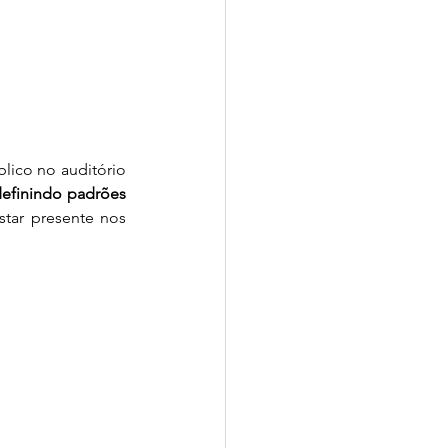
ade
Sense-Lab
lico no auditório 
efinindo padrões 
tar presente nos 