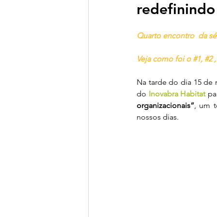
redefinindo
Transição Energética
Fi
Quarto encontro  da s
Clima, Natureza & Sociobio
Veja como foi o 
#1,
#2 ,
Na tarde do dia 15 de 
do 
Inovabra Habitat
 pa
organizacionais”
, um 
nossos dias.