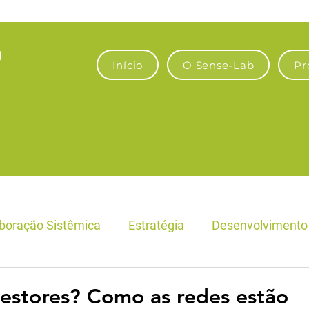
Início
O Sense-Lab
Pr
boração Sistêmica
Estratégia
Desenvolvimento 
Fronteiras Econômicas e Empresas
Bioeconomia & A
estores? Como as redes estão