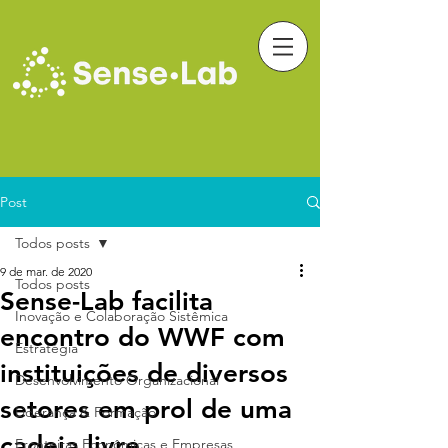
Post
Todos posts
9 de mar. de 2020
Todos posts
Sense-Lab facilita
Inovação e Colaboração Sistêmica
encontro do WWF com
Estratégia
instituições de diversos
Desenvolvimento Organizacional
setores em prol de uma
Liderança & Formação
cadeia livre
Fronteiras Econômicas e Empresas