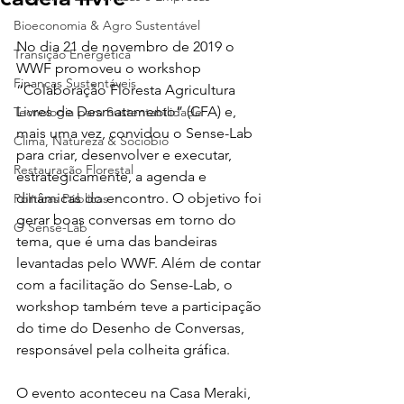
Bioeconomia & Agro Sustentável
No dia 21 de novembro de 2019 o 
Transição Energética
WWF promoveu o workshop 
Finanças Sustentáveis
“Colaboração Floresta Agricultura 
Livres de Desmatamento” (CFA) e, 
Tecnologia para Sustentabilidade
mais uma vez, convidou o Sense-Lab 
Clima, Natureza & Sociobio
para criar, desenvolver e executar, 
Restauração Florestal
estrategicamente, a agenda e 
dinâmicas do encontro. O objetivo foi 
Políticas Públicas
gerar boas conversas em torno do 
O Sense-Lab
tema, que é uma das bandeiras 
levantadas pelo WWF. Além de contar 
com a facilitação do Sense-Lab, o 
workshop também teve a participação 
do time do Desenho de Conversas, 
responsável pela colheita gráfica.
O evento aconteceu na Casa Meraki, 