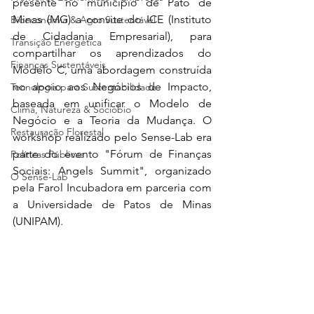
presente no município de Pato de 
Minas (MG) a convite do ICE (Instituto 
Bioeconomia & Agro Sustentável
de Cidadania Empresarial), para 
Transição Energética
compartilhar os aprendizados do 
Finanças Sustentáveis
Modelo C, uma abordagem construída 
no apoio aos Negócios de Impacto, 
Tecnologia para Sustentabilidade
baseada em unificar o Modelo de 
Clima, Natureza & Sociobio
Negócio e a Teoria da Mudança. O 
Restauração Florestal
workshop realizado pelo Sense-Lab era 
parte do evento "Fórum de Finanças 
Políticas Públicas
Sociais: Angels Summit", organizado 
O Sense-Lab
pela Farol Incubadora em parceria com 
a Universidade de Patos de Minas 
(UNIPAM).